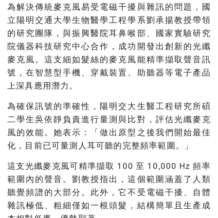
為解決傳統麥克風易受電磁干擾與雜訊的問題，國
立陽明交通大學生物醫學工程學系劉承揚教授帶領
的研究團隊，與振興醫院耳鼻喉部、國家實驗研究
院儀器科技研究中心合作，成功開發出創新的光纖
麥克風。這支細如髮絲的麥克風能精準擷取聲音訊
號，在智慧型手機、穿戴裝置、助聽器等電子產品
上深具應用潛力。
為確保訊號的準確性，陽明交大生醫工程研究所碩
二學生吳依靜負責進行量測與比對，評估光纖麥克
風的效能。她表示：「做出原型之後我們開始最佳
化，目前已可量測人耳可聽的完整頻率範圍。」
這支光纖麥克風可精準擷取 100 至 10,000 Hz 頻率
範圍內的聲音。劉教授指出，這個範圍涵蓋了人類
聽覺頻譜的大部分。此外，它不受電磁干擾、自體
雜訊極低、粗細僅如一根頭髮，結構簡單且生產成