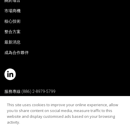
關於瑞音
市場商機
核心技術
整合方案
最新消息
成為合作夥伴
服務專線 (886) 2-8979-5799
電子信箱 contact@rehearaudio.com
This site uses cookies to improve your online experience, allow
you to share content on social media, measure traffic to this
瑞音生技醫療器材股份有限公司
website and display customised ads based on your browsing
Copyright 2024 © All Rights Reserved |
activity.